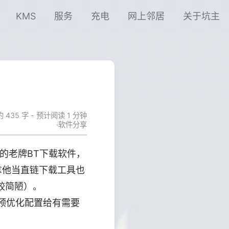
KMS
服务
充电
网上邻居
关于坑主
约 435 字 - 预计阅读 1 分钟
软件分享
多的老牌BT下载软件，
然拿他当直链下载工具也
较简陋）。
预优化配置给有需要