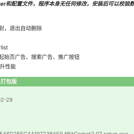
cker和配置文件，程序本身无任何修改，安装后可以校验
射，退出自动删除
ist
起始页广告、搜索广告、推广按钮
提升性能
懒人打包版
2-29
46D25FC4A197238AE9 *BitComet2.07_setup.exe