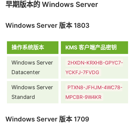
早期版本的 Windows Server
Windows Server 版本 1803
操作系统版本
KMS 客户端产品密钥
Windows Server
2HXDN-KRXHB-GPYC7-
Datacenter
YCKFJ-7FVDG
Windows Server
PTXN8-JFHJM-4WC78-
Standard
MPCBR-9W4KR
Windows Server 版本 1709