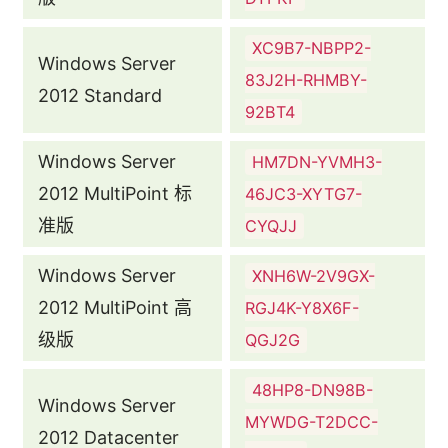
XC9B7-NBPP2-
Windows Server
83J2H-RHMBY-
2012 Standard
92BT4
Windows Server
HM7DN-YVMH3-
2012 MultiPoint 标
46JC3-XYTG7-
准版
CYQJJ
Windows Server
XNH6W-2V9GX-
2012 MultiPoint 高
RGJ4K-Y8X6F-
级版
QGJ2G
48HP8-DN98B-
Windows Server
MYWDG-T2DCC-
2012 Datacenter