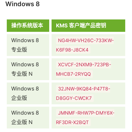
Windows 8
操作系统版本
KMS 客户端产品密钥
Windows 8
NG4HW-VH26C-733KW-
专业版
K6F98-J8CK4
Windows 8
XCVCF-2NXM9-723PB-
专业版 N
MHCB7-2RYQQ
Windows 8
32JNW-9KQ84-P47T8-
企业版
D8GGY-CWCK7
Windows 8
JMNMF-RHW7P-DMY6X-
企业版 N
RF3DR-X2BQT