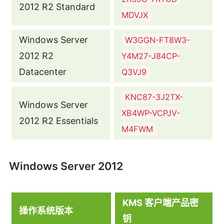
2012 R2 Standard
MDVJX
Windows Server
W3GGN-FT8W3-
2012 R2
Y4M27-J84CP-
Datacenter
Q3VJ9
KNC87-3J2TX-
Windows Server
XB4WP-VCPJV-
2012 R2 Essentials
M4FWM
Windows Server 2012
KMS 客户端产品密
操作系统版本
钥