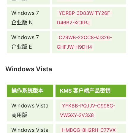
Windows 7
YDRBP-3D83W-TY26F-
企业版 N
D46B2-XCKRJ
Windows 7
C29WB-22CC8-VJ326-
企业版 E
GHFJW-H9DH4
Windows Vista
操作系统版本
KMS 客户端产品密钥
Windows Vista
YFKBB-PQJJV-G996G-
商用版
VWGXY-2V3X8
Windows Vista
HMBQG-8H2RH-C77VX-