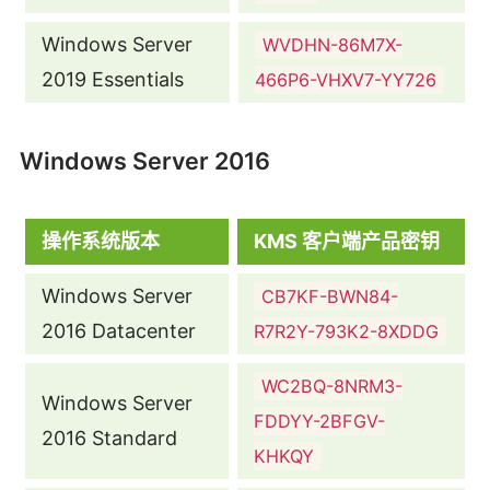
Windows Server
WVDHN-86M7X-
2019 Essentials
466P6-VHXV7-YY726
Windows Server 2016
操作系统版本
KMS 客户端产品密钥
Windows Server
CB7KF-BWN84-
2016 Datacenter
R7R2Y-793K2-8XDDG
WC2BQ-8NRM3-
Windows Server
FDDYY-2BFGV-
2016 Standard
KHKQY