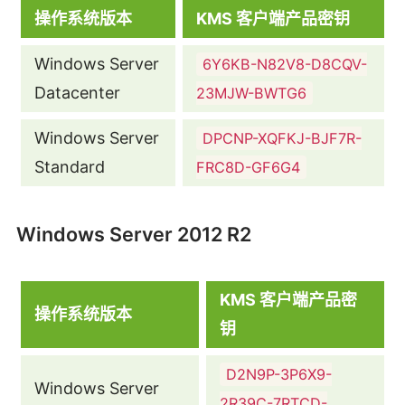
操作系统版本
KMS 客户端产品密钥
Windows Server
6Y6KB-N82V8-D8CQV-
Datacenter
23MJW-BWTG6
Windows Server
DPCNP-XQFKJ-BJF7R-
Standard
FRC8D-GF6G4
Windows Server 2012 R2
KMS 客户端产品密
操作系统版本
钥
D2N9P-3P6X9-
Windows Server
2R39C-7RTCD-