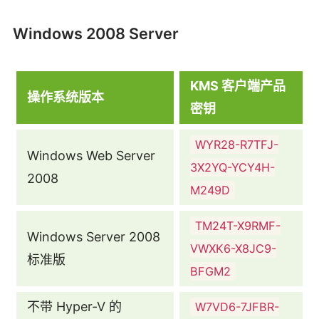
Windows 2008 Server
KMS 客户端产品
操作系统版本
密钥
WYR28-R7TFJ-
Windows Web Server
3X2YQ-YCY4H-
2008
M249D
TM24T-X9RMF-
Windows Server 2008
VWXK6-X8JC9-
标准版
BFGM2
不带 Hyper-V 的
W7VD6-7JFBR-