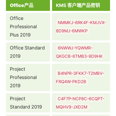
Office产品
KMS 客户端产品密钥
Office
NMMKJ-6RK4F-KMJVX-
Professional
8D9MJ-6MWKP
Plus 2019
Office Standard
6NWWJ-YQWMR-
2019
QKGCB-6TMB3-9D9HK
Project
B4NPR-3FKK7-T2MBV-
Professional
FRQ4W-PKD2B
2019
Project
C4F7P-NCP8C-6CQPT-
Standard 2019
MQHV9-JXD2M