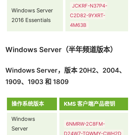
JCKRF-N37P4-
Windows Server
C2D82-9YXRT-
2016 Essentials
4M63B
Windows Server（半年频道版本）
Windows Server，版本 20H2、2004、
1909、1903 和 1809
操作系统版本
KMS 客户端产品密钥
Windows
6NMRW-2C8FM-
Server
D24W7-TQWMY-CWH2D