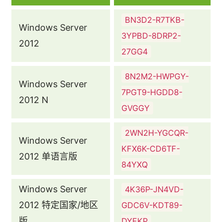
BN3D2-R7TKB-
Windows Server
3YPBD-8DRP2-
2012
27GG4
8N2M2-HWPGY-
Windows Server
7PGT9-HGDD8-
2012 N
GVGGY
2WN2H-YGCQR-
Windows Server
KFX6K-CD6TF-
2012 单语言版
84YXQ
Windows Server
4K36P-JN4VD-
2012 特定国家/地区
GDC6V-KDT89-
版
DYFKP