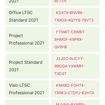
2021
6F7TH
Office LTSC
KDX7X-BNVR8-
Standard 2021
TXXGX-4Q7Y8-78VT3
FTNWT-C6WBT-
Project
8HMGF-K9PRX-
Professional 2021
QV9H8
J2JDC-NJCYY-
Project Standard
9RGQ4-YXWMH-
2021
T3D4T
Visio LTSC
KNH8D-FGHT4-
Professional 2021
T8RK3-CTDYJ-K2HT4
MJVNY-BYWPY-