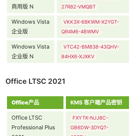
商用版 N
27R82-VMQBT
Windows Vista
VKK3X-68KWM-X2YGT-
企业版
QR4M6-4BWMV
Windows Vista
VTC42-BM838-43QHV-
企业版 N
84HX6-XJXKV
Office LTSC 2021
Office产品
KMS 客户端产品密钥
Office LTSC
FXYTK-NJJ8C-
Professional Plus
GB6DW-3DYQT-