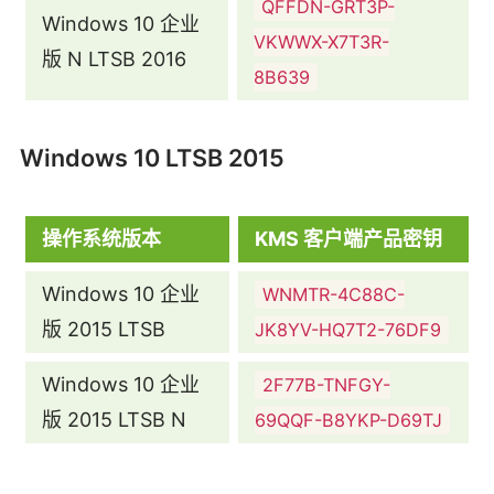
QFFDN-GRT3P-
Windows 10 企业
VKWWX-X7T3R-
版 N LTSB 2016
8B639
Windows 10 LTSB 2015
操作系统版本
KMS 客户端产品密钥
Windows 10 企业
WNMTR-4C88C-
版 2015 LTSB
JK8YV-HQ7T2-76DF9
Windows 10 企业
2F77B-TNFGY-
版 2015 LTSB N
69QQF-B8YKP-D69TJ