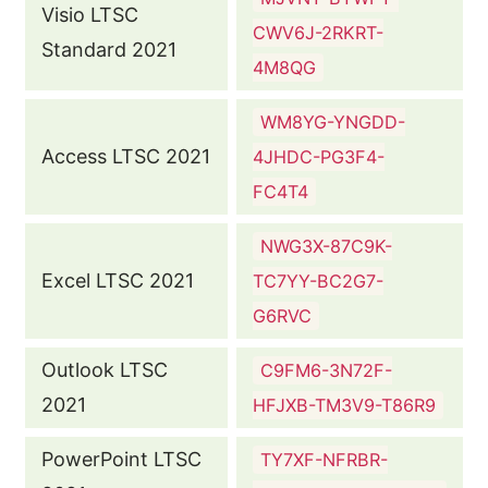
Visio LTSC
CWV6J-2RKRT-
Standard 2021
4M8QG
WM8YG-YNGDD-
Access LTSC 2021
4JHDC-PG3F4-
FC4T4
NWG3X-87C9K-
Excel LTSC 2021
TC7YY-BC2G7-
G6RVC
Outlook LTSC
C9FM6-3N72F-
2021
HFJXB-TM3V9-T86R9
PowerPoint LTSC
TY7XF-NFRBR-