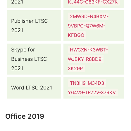
2021
KJ44C-G83KF-GX27K
2MW9D-N4BXM-
Publisher LTSC
9VBPG-Q7W6M-
2021
KFBGQ
Skype for
HWCXN-K3WBT-
Business LTSC
WJBKY-R8BD9-
2021
XK29P
TN8H9-M34D3-
Word LTSC 2021
Y64V9-TR72V-X79KV
Office 2019