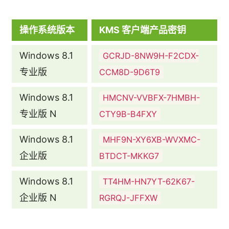
操作系统版本
KMS 客户端产品密钥
Windows 8.1
GCRJD-8NW9H-F2CDX-
专业版
CCM8D-9D6T9
Windows 8.1
HMCNV-VVBFX-7HMBH-
专业版 N
CTY9B-B4FXY
Windows 8.1
MHF9N-XY6XB-WVXMC-
企业版
BTDCT-MKKG7
Windows 8.1
TT4HM-HN7YT-62K67-
企业版 N
RGRQJ-JFFXW