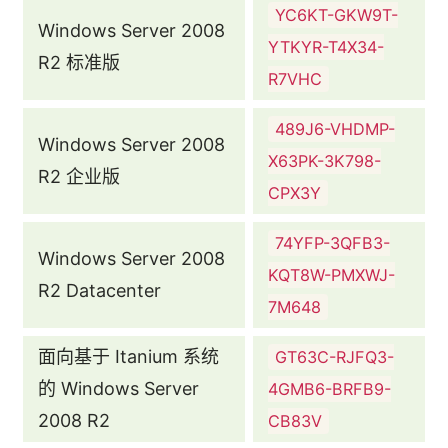
YC6KT-GKW9T-
Windows Server 2008
YTKYR-T4X34-
R2 标准版
R7VHC
489J6-VHDMP-
Windows Server 2008
X63PK-3K798-
R2 企业版
CPX3Y
74YFP-3QFB3-
Windows Server 2008
KQT8W-PMXWJ-
R2 Datacenter
7M648
面向基于 Itanium 系统
GT63C-RJFQ3-
的 Windows Server
4GMB6-BRFB9-
2008 R2
CB83V