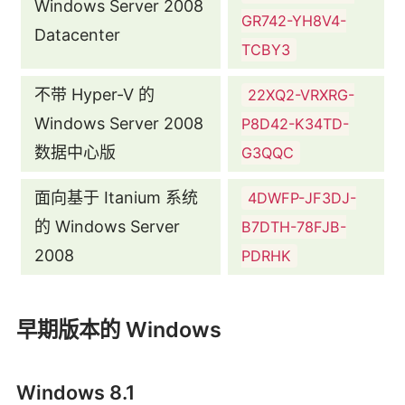
Windows Server 2008
GR742-YH8V4-
Datacenter
TCBY3
不带 Hyper-V 的
22XQ2-VRXRG-
Windows Server 2008
P8D42-K34TD-
数据中心版
G3QQC
面向基于 Itanium 系统
4DWFP-JF3DJ-
的 Windows Server
B7DTH-78FJB-
2008
PDRHK
早期版本的 Windows
Windows 8.1