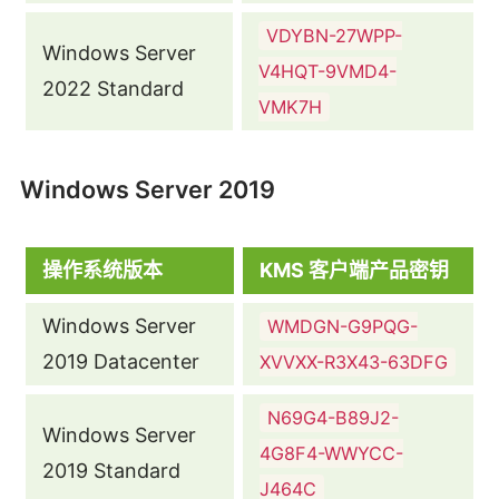
VDYBN-27WPP-
Windows Server
V4HQT-9VMD4-
2022 Standard
VMK7H
Windows Server 2019
操作系统版本
KMS 客户端产品密钥
Windows Server
WMDGN-G9PQG-
2019 Datacenter
XVVXX-R3X43-63DFG
N69G4-B89J2-
Windows Server
4G8F4-WWYCC-
2019 Standard
J464C