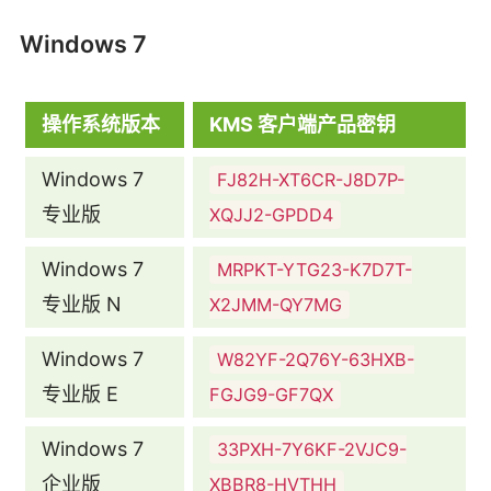
Windows 7
操作系统版本
KMS 客户端产品密钥
Windows 7
FJ82H-XT6CR-J8D7P-
专业版
XQJJ2-GPDD4
Windows 7
MRPKT-YTG23-K7D7T-
专业版 N
X2JMM-QY7MG
Windows 7
W82YF-2Q76Y-63HXB-
专业版 E
FGJG9-GF7QX
Windows 7
33PXH-7Y6KF-2VJC9-
企业版
XBBR8-HVTHH