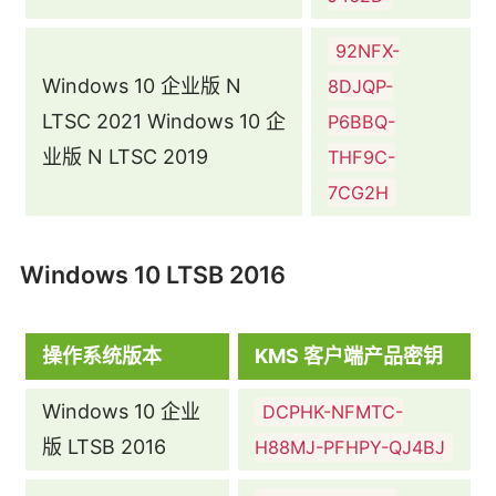
92NFX-
Windows 10 企业版 N
8DJQP-
LTSC 2021 Windows 10 企
P6BBQ-
业版 N LTSC 2019
THF9C-
7CG2H
Windows 10 LTSB 2016
操作系统版本
KMS 客户端产品密钥
Windows 10 企业
DCPHK-NFMTC-
版 LTSB 2016
H88MJ-PFHPY-QJ4BJ