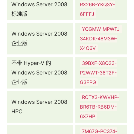
Windows Server 2008
RX26B-YKQ3Y-
标准版
6FFFJ
YQGMW-MPWTJ-
Windows Server 2008
34KDK-48M3W-
企业版
X4Q6V
不带 Hyper-V 的
39BXF-X8Q23-
Windows Server 2008
P2WWT-38T2F-
企业版
G3FPG
RCTX3-KWVHP-
Windows Server 2008
BR6TB-RB6DM-
HPC
6X7HP
7M67G-PC374-