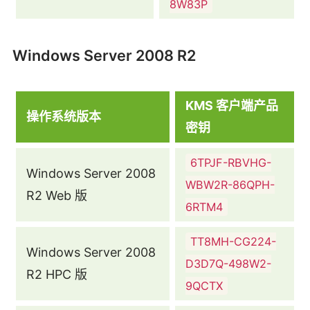
8W83P
Windows Server 2008 R2
KMS 客户端产品
操作系统版本
密钥
6TPJF-RBVHG-
Windows Server 2008
WBW2R-86QPH-
R2 Web 版
6RTM4
TT8MH-CG224-
Windows Server 2008
D3D7Q-498W2-
R2 HPC 版
9QCTX