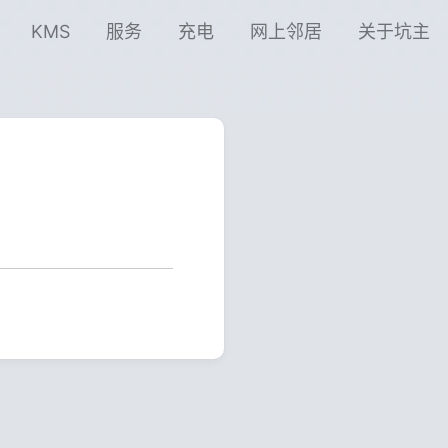
KMS
服务
充电
网上邻居
关于坑主